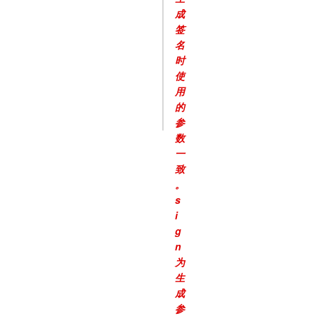
成
签
名
时
使
用
的
参
数
一
致
。
s
i
g
n
为
生
成
参