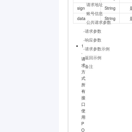
请求地址
sign
String
账号信息
data
String
公共请求参数
-请求参数
-响应参数
1
-请求参数示例
.
-返回示例
请
求
-备注
方
式
所
有
接
口
使
用
P
O