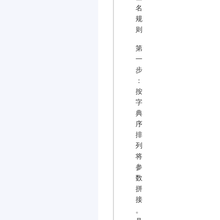
名
规
则
第
一
步
：
按
字
典
序
排
列
将
参
数
拼
接
。