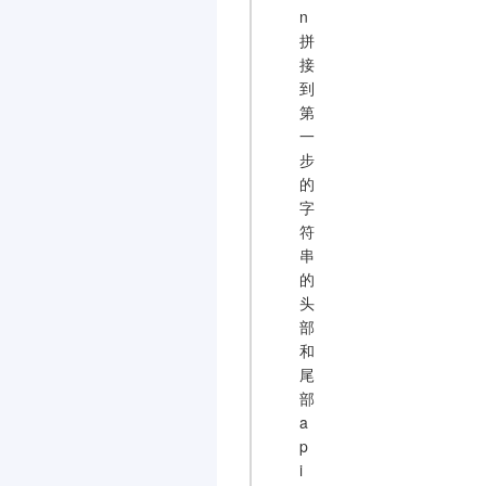
n
拼
接
到
第
一
步
的
字
符
串
的
头
部
和
尾
部
a
p
i