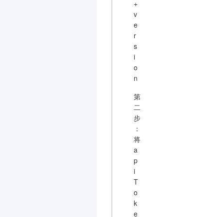
+
v
e
r
s
i
o
n
第
二
步
：
将
a
p
i
T
o
k
e