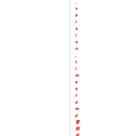
,
v
e
r
s
i
o
n
,
t
i
m
e
s
t
a
m
p
要
和
生