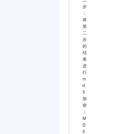
步
：
将
第
二
步
的
结
果
进
行
m
d
5
加
密
；
M
D
5