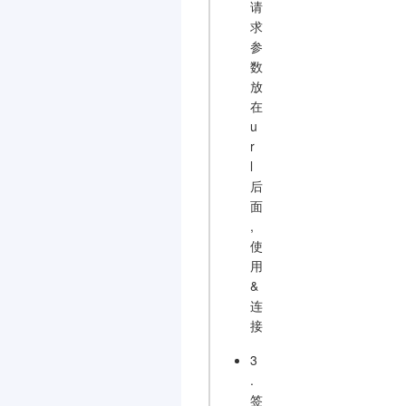
请
求
参
数
放
在
u
r
l
后
面
,
使
用
&
连
接
3
.
签