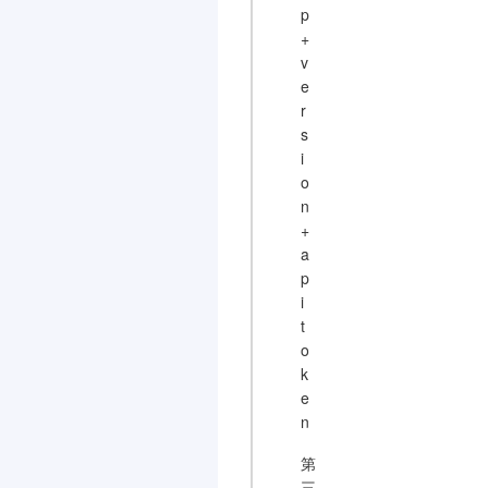
p
+
v
e
r
s
i
o
n
+
a
p
i
t
o
k
e
n
第
三