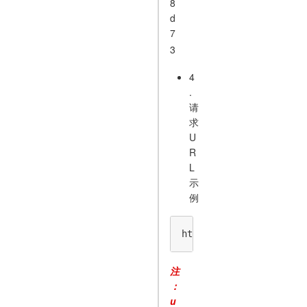
8
d
7
3
4
.
请
求
U
R
L
示
例
https://open-fat.yw56.
注
：
u