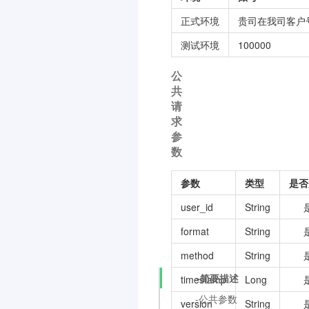
正式环境
贵司在我司客户
测试环境
100000
公
共
请
求
参
数
参数
类型
是否
user_id
String
format
String
method
String
-简要描述
timestamp
Long
-公共参数
version
String