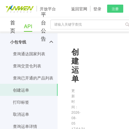
开放平台
返回官网
登录
注册
平
首
台
API
页
公
告
小包专线
创
查询通达国家列表
建
查询交货仓列表
运
单
查询已开通的产品列表
创建运单
更
新
时
打印标签
间：
2026-
取消运单
08-
05
查询运单详情
17:54:21