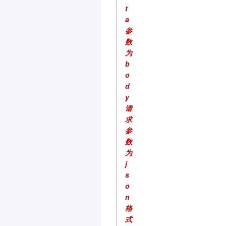
t
a
参
数
为
b
o
d
y
请
求
参
数
为
j
s
o
n
格
式