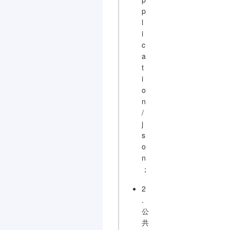
p
l
i
c
a
t
i
o
n
/
j
s
o
n
；
2
.
公
共