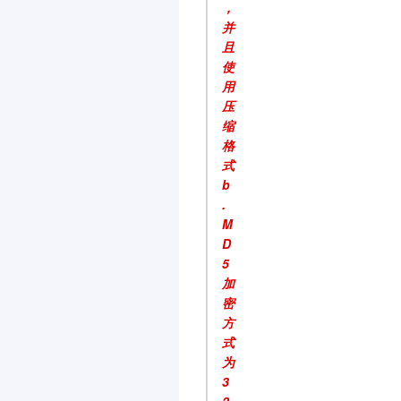
，
并
且
使
用
压
缩
格
式
b
.
M
D
5
加
密
方
式
为
3