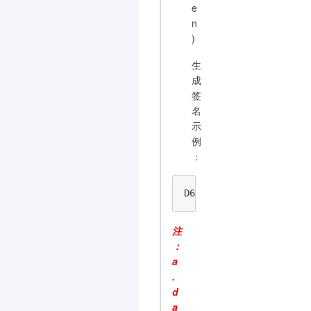
e
n
)
生
成
签
名
示
例
：
D6140AA383FD8515B09028
注
：
a
.
d
a