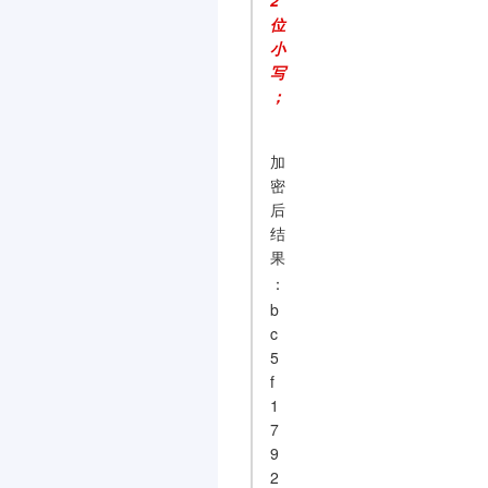
2
位
小
写
；
加
密
后
结
果
：
b
c
5
f
1
7
9
2