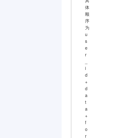
具
体
顺
序
为
u
s
e
r
_
i
d
+
d
a
t
a
+
f
o
r