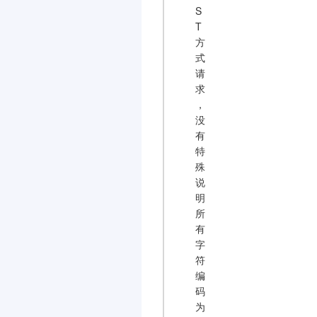
S
T
方
式
请
求
，
没
有
特
殊
说
明
所
有
字
符
编
码
为