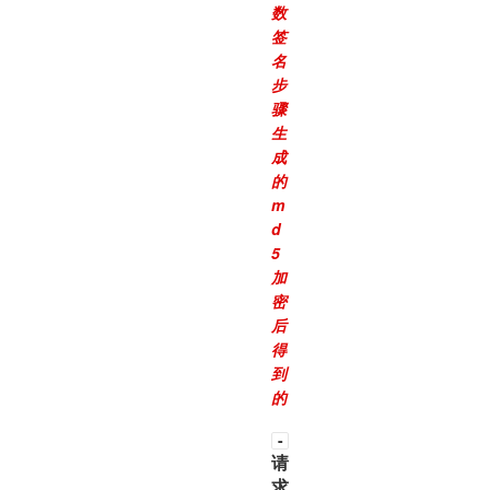
数
签
名
步
骤
生
成
的
m
d
5
加
密
后
得
到
的
-
请
求