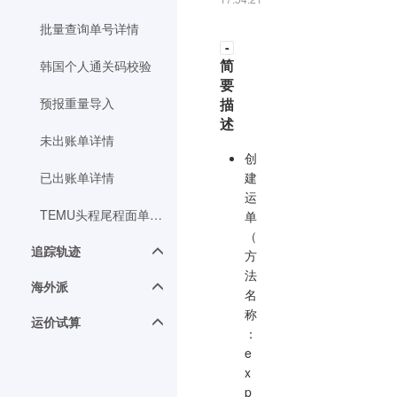
批量查询单号详情
-
简
韩国个人通关码校验
要
预报重量导入
描
述
未出账单详情
创
已出账单详情
建
运
TEMU头程尾程面单上传
单
（
追踪轨迹
方
法
海外派
名
称
运价试算
：
e
x
p