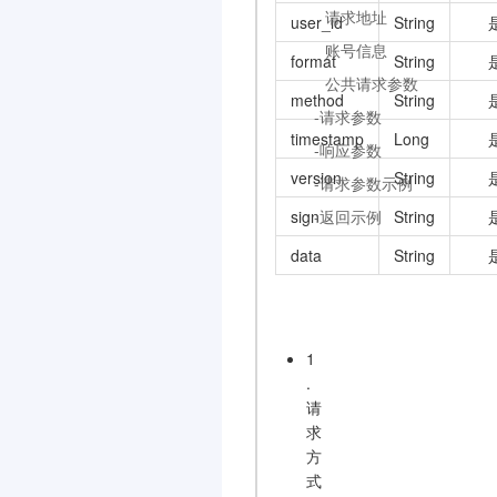
请求地址
user_id
String
账号信息
format
String
公共请求参数
method
String
-请求参数
timestamp
Long
-响应参数
version
String
-请求参数示例
sign
String
-返回示例
data
String
1
.
请
求
方
式