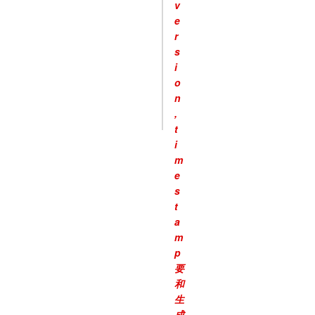
v
e
r
s
i
o
n
,
t
i
m
e
s
t
a
m
p
要
和
生
成