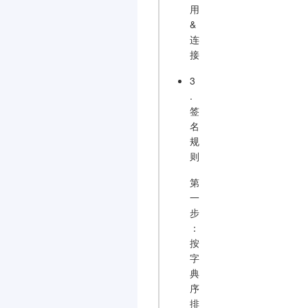
用
&
连
接
3
.
签
名
规
则
第
一
步
：
按
字
典
序
排