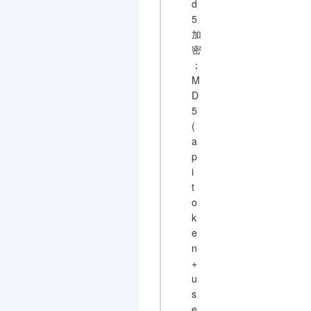
d
5
加
密
；
M
D
5
(
a
p
i
t
o
k
e
n
+
u
s
e