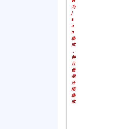
数
为
j
s
o
n
格
式
，
并
且
使
用
压
缩
格
式