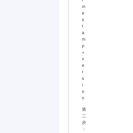
m
e
s
t
a
m
p
+
v
e
r
s
i
o
n
第
二
步
：