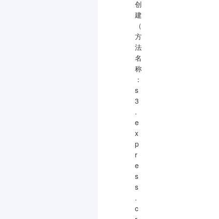
创
建
（
方
法
名
称
：
s
3
.
e
x
p
r
e
s
s
.
c