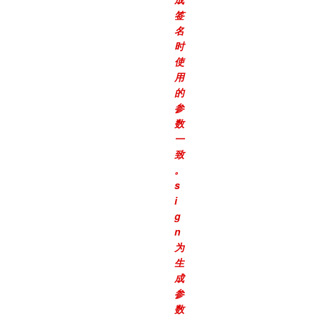
签
名
时
使
用
的
参
数
一
致
。
s
i
g
n
为
生
成
参
数