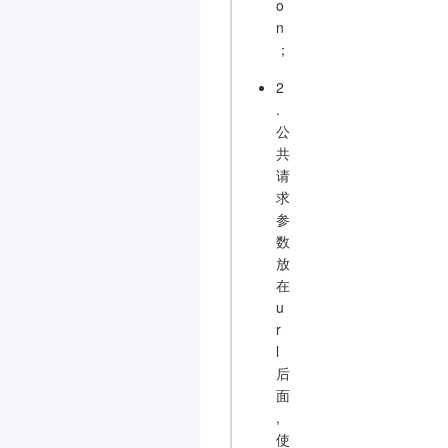
o
n
；
2
.
公
共
请
求
参
数
放
在
u
r
l
后
面
,
使