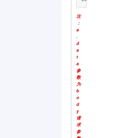
注
：
a
.
d
a
t
a
参
数
为
b
o
d
y
请
求
参