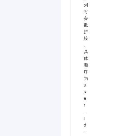
列
将
参
数
拼
接
。
具
体
顺
序
为
u
s
e
r
_
i
d
+