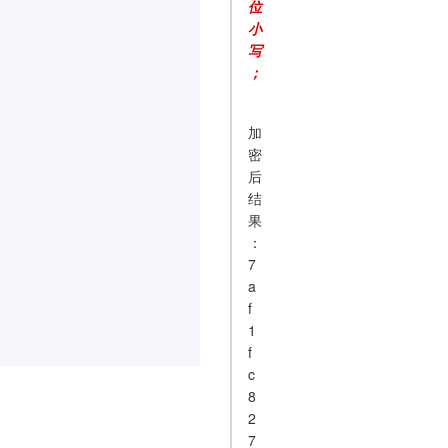
位
小
写
；
加
密
后
结
果
：
7
a
f
1
f
c
8
2
7