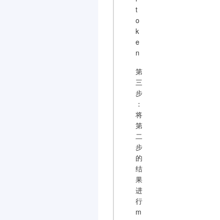
t
o
k
e
n
第
三
步
：
将
第
二
步
的
结
果
进
行
m