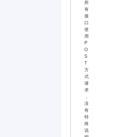
所
有
接
口
使
用
P
O
S
T
方
式
请
求
，
没
有
特
殊
说
明