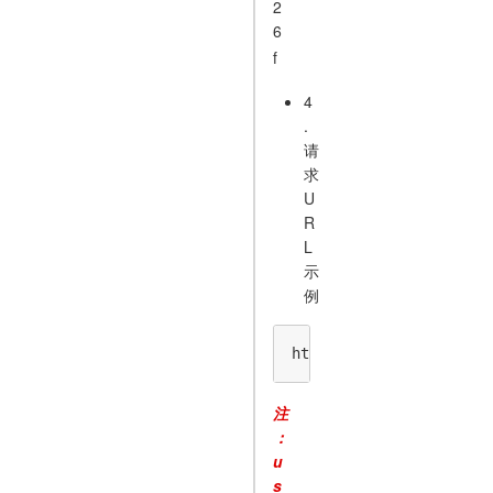
2
6
f
4
.
请
求
U
R
L
示
例
https://open-fat.yw56.
注
：
u
s