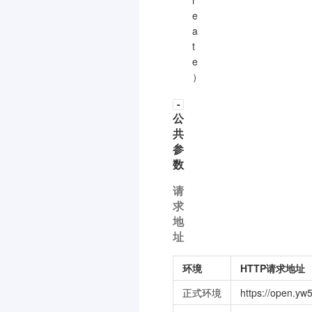
r
e
a
t
e
）
-
公
共
参
数
请
求
地
址
环境
HTTP请求地址
正式环境
https://open.yw