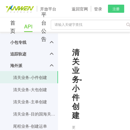
开放平台
返回官网
登录
注册
平
首
台
API
页
公
告
小包专线
清
追踪轨迹
关
海外派
业
务-
清关业务-小件创建
小
清关业务-大包创建
件
清关业务-主单创建
创
建
清关业务-目的国海关申报商品标准品名查询
尾程业务-创建运单
更