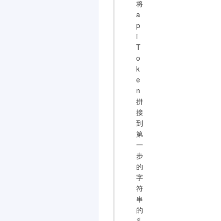
将
a
p
i
T
o
k
e
n
拼
接
到
第
一
步
的
字
符
串
的
头