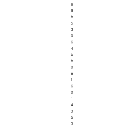
6
9
b
5
3
0
6
4
b
b
0
e
f
6
0
1
4
3
5
3