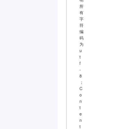
所
有
字
符
编
码
为
u
t
f
-
8
；
C
o
n
t
e
n
t