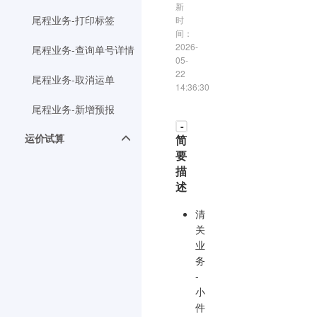
新
尾程业务-打印标签
时
间：
2026-
尾程业务-查询单号详情
05-
22
尾程业务-取消运单
14:36:30
尾程业务-新增预报
-
运价试算
简
要
描
述
清
关
业
务
-
小
件