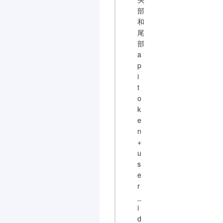
部
和
尾
部
a
p
i
t
o
k
e
n
+
u
s
e
r
_
i
d