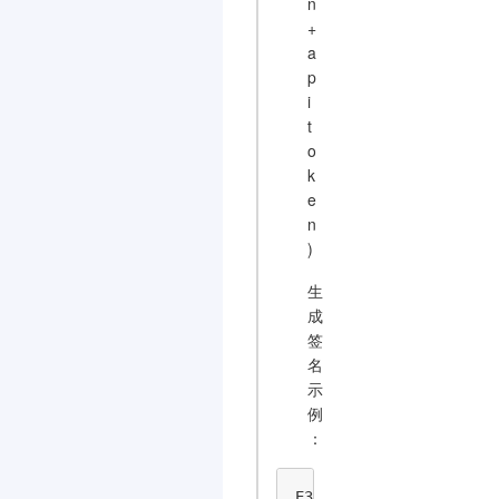
n
+
a
p
i
t
o
k
e
n
)
生
成
签
名
示
例
：
E33A3973221DB08128F8FF